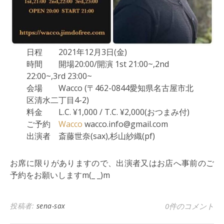
日程 2021年12月3日(金)
時間 開場20:00/開演 1st 21:00~,2nd
22:00~,3rd 23:00~
会場 Wacco (〒462-0844愛知県名古屋市北
区清水二丁目4-2)
料金 L.C. ¥1,000 / T.C. ¥2,000(おつまみ付)
ご予約
Wacco
wacco.info@gmail.com
出演者 斎藤世奈(sax),杉山紗織(pf)
お席に限りがありますので、出演者又はお店へ事前のご
予約をお願いしますm(_ _)m
投稿者:
sena-sax
0件のコメント