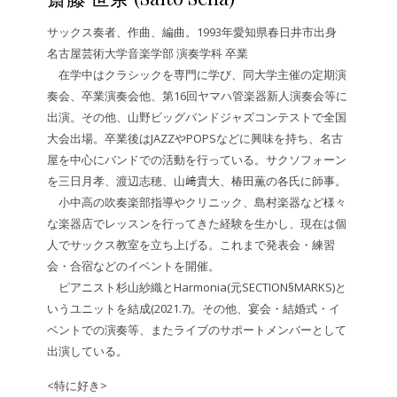
サックス奏者、作曲、編曲。1993年愛知県春日井市出身
名古屋芸術大学音楽学部 演奏学科 卒業
在学中はクラシックを専門に学び、同大学主催の定期演
奏会、卒業演奏会他、第16回ヤマハ管楽器新人演奏会等に
出演。その他、山野ビッグバンドジャズコンテストで全国
大会出場。卒業後はJAZZやPOPSなどに興味を持ち、名古
屋を中心にバンドでの活動を行っている。サクソフォーン
を三日月孝、渡辺志穂、山﨑貴大、椿田薫の各氏に師事。
小中高の吹奏楽部指導やクリニック、島村楽器など様々
な楽器店でレッスンを行ってきた経験を生かし、現在は個
人でサックス教室を立ち上げる。これまで発表会・練習
会・合宿などのイベントを開催。
ピアニスト杉山紗織とHarmonia(元SECTION§MARKS)と
いうユニットを結成(2021.7)。その他、宴会・結婚式・イ
ベントでの演奏等、またライブのサポートメンバーとして
出演している。
<特に好き>